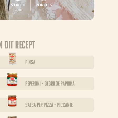
D
STREEK
PORTIES
Lazio
1
n dit recept
Pinsa
Peperoni – Gegrilde paprika
Salsa per Pizza – Piccante