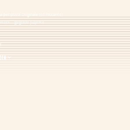
sa per pizza Originale (of Piccante)
peroni – gegrilde paprika
t
rden