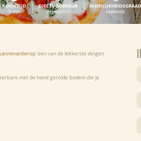
KOOKTIJD
DIEETVOORKEUR
MOEILIJKHEIDSGRAA
5 min
Vegetarisch
Makkelijk
I
annevanlierop
‘een van de lekkerste dingen
erteerbare met de hand gerolde bodem die je