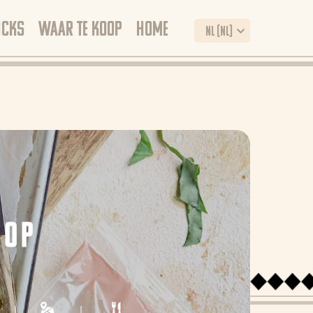
ICKS
WAAR TE KOOP
HOME
NL (NL)
ROP