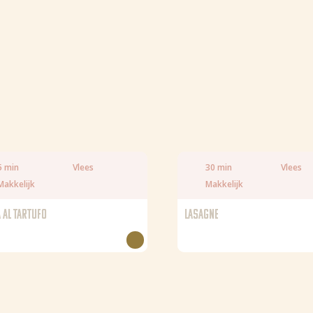
Verzadigd vet
Zout
5 min
Vlees
30 min
Vlees
Makkelijk
Makkelijk
 AL TARTUFO
LASAGNE