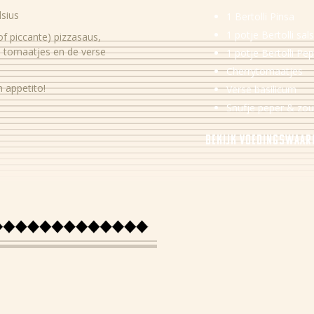
sius
1 Bertolli Pinsa
1 potje Bertolli sal
of piccante) pizzasaus,
a, tomaatjes en de verse
1 potje Bertolli Pe
Cherrytomaatjes
n appetito!
Verse basilicum
Snufje peper & zou
Bekijk voedingswaa
Energie
Eiwitten
Koolhydraten
Suiker
Vezels
Vet