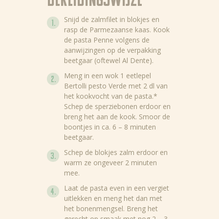
Bereidingswijze
Snijd de zalmfilet in blokjes en
rasp de Parmezaanse kaas. Kook
de pasta Penne volgens de
aanwijzingen op de verpakking
beetgaar (oftewel Al Dente).
Meng in een wok 1 eetlepel
Bertolli pesto Verde met 2 dl van
het kookvocht van de pasta.*
Schep de sperziebonen erdoor en
breng het aan de kook. Smoor de
boontjes in ca. 6 – 8 minuten
beetgaar.
Schep de blokjes zalm erdoor en
warm ze ongeveer 2 minuten
mee.
Laat de pasta even in een vergiet
uitlekken en meng het dan met
het bonenmengsel. Breng het
gerecht op smaak met nog 2 – 3