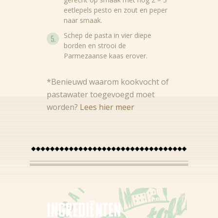
eetlepels pesto en zout en peper
naar smaak.
Schep de pasta in vier diepe
borden en strooi de
Parmezaanse kaas erover.
*Benieuwd waarom kookvocht of
pastawater toegevoegd moet
Nieuws
worden?
Lees hier meer
Recepten
Producten
Over Bertolli
Tips & Tricks
Ingredi
ë
nten
Waar te koop