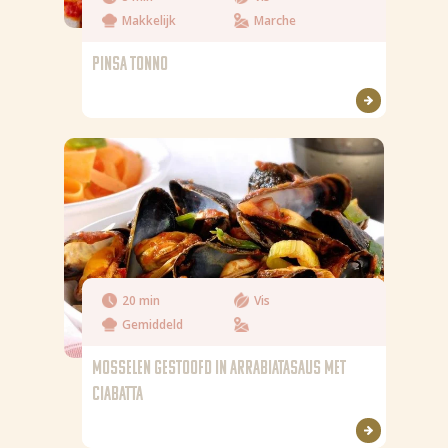
Makkelijk
Marche
PINSA TONNO
20 min
Vis
Gemiddeld
MOSSELEN GESTOOFD IN ARRABIATASAUS MET
CIABATTA