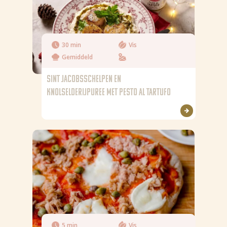
Verzadigd vet
4,3 g
Zout
0,35 g
30 min
Vis
Gemiddeld
SINT JACOBSSCHELPEN EN
KNOLSELDERIJPUREE MET PESTO AL TARTUFO
5 min
Vis