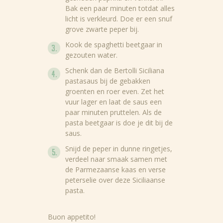
Recepten
Bak een paar minuten totdat alles
licht is verkleurd. Doe er een snuf
Producten
grove zwarte peper bij.
Kook de spaghetti beetgaar in
Over Bertolli
gezouten water.
Tips & Tricks
Schenk dan de Bertolli Siciliana
pastasaus bij de gebakken
Waar te koop
groenten en roer even. Zet het
vuur lager en laat de saus een
Home
paar minuten pruttelen. Als de
pasta beetgaar is doe je dit bij de
NL (NL)
saus.
Snijd de peper in dunne ringetjes,
EN
verdeel naar smaak samen met
de Parmezaanse kaas en verse
peterselie over deze Siciliaanse
pasta.
Buon appetito!