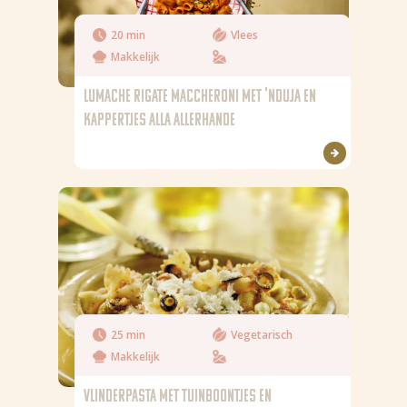
20 min
Vlees
Makkelijk
LUMACHE RIGATE MACCHERONI MET 'NDUJA EN
KAPPERTJES ALLA ALLERHANDE
25 min
Vegetarisch
Makkelijk
VLINDERPASTA MET TUINBOONTJES EN