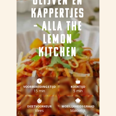
OLIJVEN EN
KAPPERTJES
– ALLA THE
LEMON
KITCHEN
VOORBEREIDINGSTIJD
KOOKTIJD
15 min
5 min
DIEETVOORKEUR
MOEILIJKHEIDSGRAAD
Vlees
Makkelijk