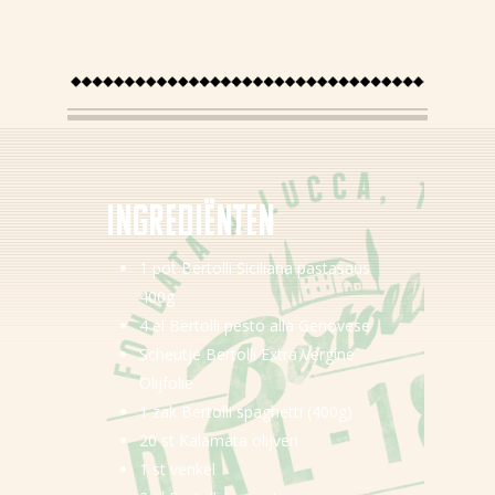
Ingredi
ë
nten
1 pot
Bertolli Siciliana pastasaus
400g
4
el
Bertolli pesto alla Genovese
Scheutje Bertolli Extra Vergine
Olijfolie
1 zak Bertolli
spaghetti (400g)
20
st
Kalamata olijven
1
st
venkel