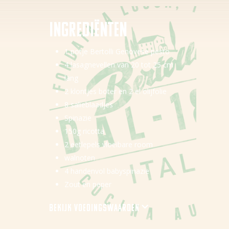
Over Bertolli
Ingredi
ë
nten
Tips & Tricks
Waar te koop
1 potje Bertolli Genovese pesto
4 lasagnevellen van 20 tot 25 cm
Home
lang
2 klontjes boter en 2 el olijfolie
NL (NL)
8 salieblaadjes
NL (BE)
Spinazie
150g ricotta
FR (BE)
2 eetlepels vloeibare room
DE (DE)
walnoten
4 handenvol babyspinazie
Zout en peper
Bekijk voedingswaarden
Energie