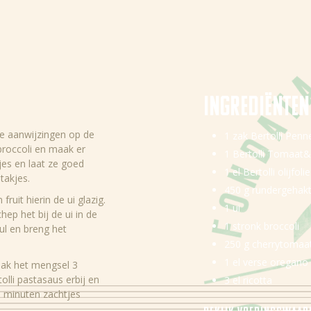
Ingredi
ë
nten
de aanwijzingen op de
1 zak Bertolli Penn
 broccoli en maak er
1 Bertolli Tomaat
jes en laat ze goed
1 el Bertolli olijfoli
takjes.
450 g rundergehak
fruit hierin de ui glazig.
1 ui
ep het bij de ui in de
1 stronk broccoli
ul en breng het
250 g cherrytomaa
1 el verse oregano
bak het mengsel 3
lli pastasaus erbij en
3 el ricotta
5 minuten zachtjes