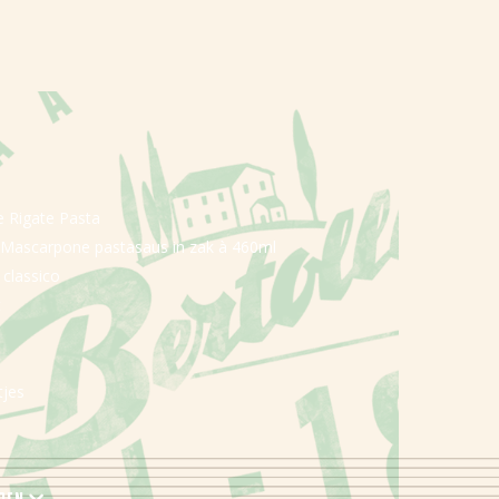
e Rigate Pasta
&Mascarpone pastasaus in zak à 460ml
e classico
t
tjes