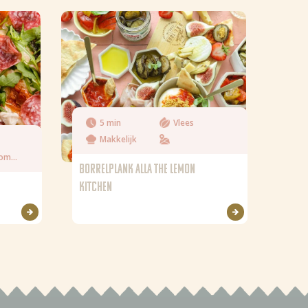
5 min
Vlees
Makkelijk
Emilia Romagna
BORRELPLANK ALLA THE LEMON
KITCHEN