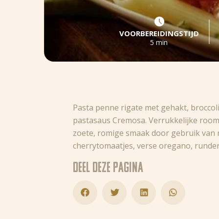
VOORBEREIDINGSTIJD
5 min
Pasta penne rigate met gehakt, broccoli
pastasaus Cremosa. Verrukkelijke room
zoete, romige smaak door gebruik van 
cherrytomaatjes, verse oregano, runderg
Deel deze pagina