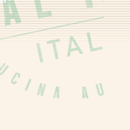
rden
733 kJ (175 kcal)
35,3 g
79,9 g
17,9 g
6,8 g
29,5 g
11,3 g
0,53 g