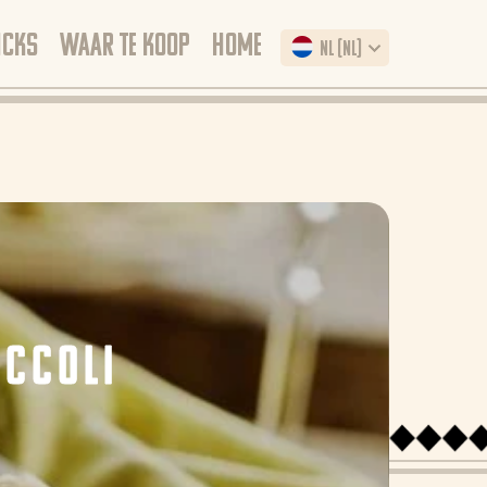
ICKS
WAAR TE KOOP
HOME
NL (NL)
OCCOLI