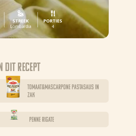
STREEK
PORTIES
Lombardia
4
n dit recept
Tomaat&Mascarpone pastasaus in
zak
Penne Rigate