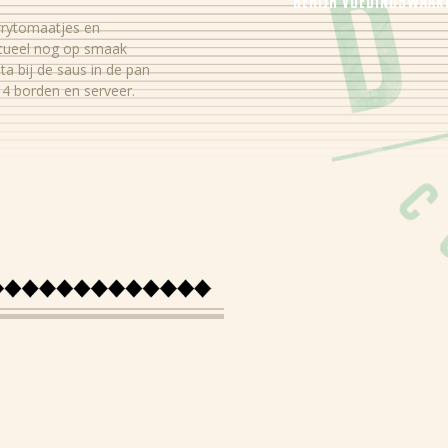
Bekijk voedingswaa
rrytomaatjes en
Energie
ntueel nog op smaak
a bij de saus in de pan
Eiwitten
 4 borden en serveer.
Koolhydraten
Suiker
Vezels
Vet
Verzadigd vet
Zout