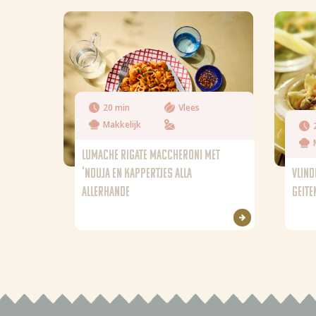
20 min
Vlees
Makkelijk
LUMACHE RIGATE MACCHERONI MET
'NDUJA EN KAPPERTJES ALLA
VLIND
ALLERHANDE
GEIT