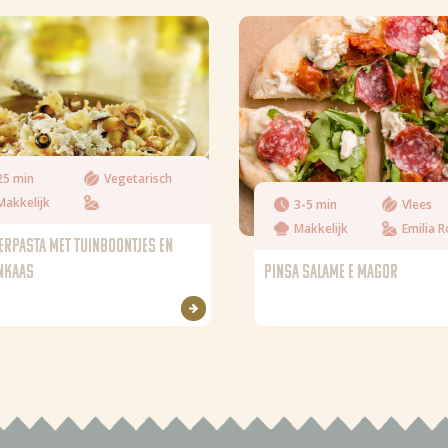
25 min
Vegetarisch
Makkelijk
3-5 min
Vlees
Makkelijk
ERPASTA MET TUINBOONTJES EN
ENKAAS
PINSA SALAME E MAGOR