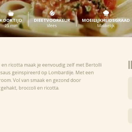
KOOKTIJD
DIEETVOORKEUR
MOEILIJKHEIDSGRAAD
25 min
Vlees
Makkelijk
I
 en ricotta maak je eenvoudig zelf met Bertolli
saus geïnspireerd op Lombardije. Met een
room. Vol van smaak en gezond door
ehakt, broccoli en ricotta.