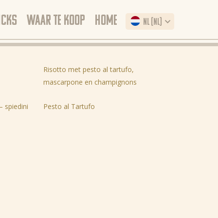
ICKS
WAAR TE KOOP
HOME
NL (NL)
Risotto met pesto al tartufo,
mascarpone en champignons
 spiedini
Pesto al Tartufo